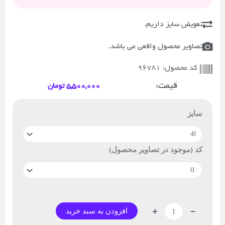
تعویض سایز داریم.
تصاویر محصول واقعی می باشد.
96781
کد محصول:
قیمت:
5,500,000
تومان
کفش
اسپرت
سایز
نیوبالانس
ترینر
مردانه
کد (موجود در تصاویر محصول)
عدد
-
+
افزودن به سبد خرید