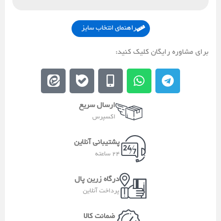
راهنمای انتخاب سایز
برای مشاوره رایگان کلیک کنید:
E
E
M
W
T
e
b
o
h
e
i
a
b
a
l
ارسال سریع
t
l
i
t
e
اکسپرس
a
e
l
s
g
a
e
a
r
پشتیبانی آنلاین
-
p
a
24 ساعته
a
p
m
l
درگاه زرین پال
t
پرداخت آنلاین
ضمانت کالا