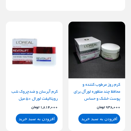
کرم روز مرطوب‌ کننده و
محافظ چند منظوره لورآل برای
کرم آبرسان و ضدچروک شب
پوست خشک و حساس
رویتالیفت لورال 50 میل
938,000
تومان
1,814,000
تومان
افزودن به سبد خرید
افزودن به سبد خرید