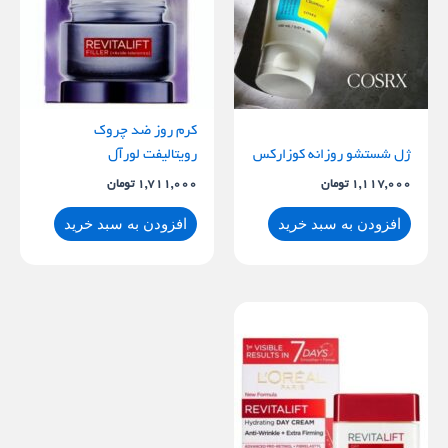
کرم روز ضد چروک
ژل شستشو روزانه کوزارکس
رویتالیفت لورآل
1,117,000
تومان
1,711,000
تومان
افزودن به سبد خرید
افزودن به سبد خرید