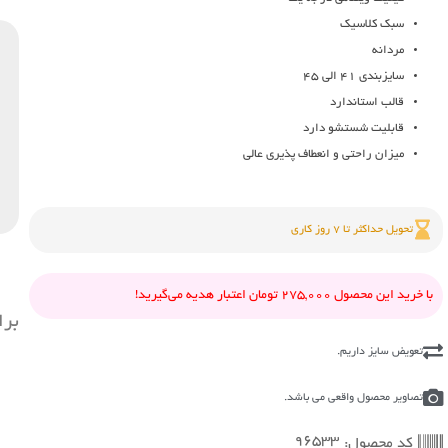
ک
سبک کلاسیک
ا
مردانه
ن
سایزبندی 41 الی 45
ا
قالب استاندارد
ج
قابلیت شستشو دارد
و
میزان راحتی و انعطاف پذیری عالی
س
ا
م
تحویل حداکثر تا 7 روز کاری
م
ع
با خرید این محصول 275,000 تومان اعتبار هدیه می‌گیرید!
برا
تعویض سایز داریم.
تصاویر محصول واقعی می باشد.
96533
کد محصول: