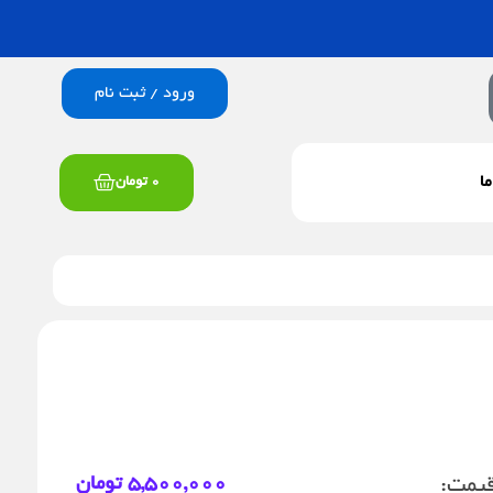
ورود / ثبت نام
سبد
ما
0
تومان
خرید
یمت:
5,500,000
تومان