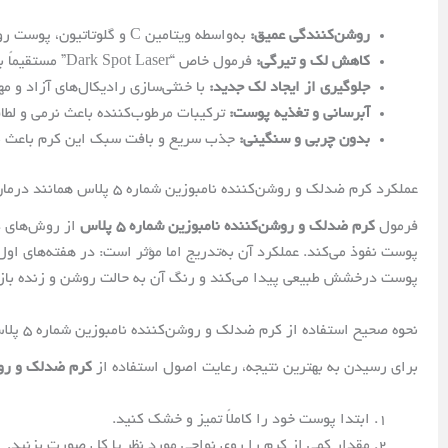
روشن‌کنندگی عمیق:
به‌واسطه ویتامین C و گلوتاتیون، پوست روشن‌تر، شفاف‌تر و جوان‌تر به نظر می‌رسد.
کاهش لک و تیرگی:
فرمول خاص “Dark Spot Laser” مستقیماً بر لکه‌های قدیمی و مقاوم اثر می‌گذارد.
جلوگیری از ایجاد لک جدید:
با خنثی‌سازی رادیکال‌های آزاد و م
آبرسانی و تغذیه پوست:
ترکیبات مرطوب‌کننده باعث نرمی و لط
بدون چربی و سنگینی:
جذب سریع و بافت سبک این کرم باعث می‌
عملکرد کرم ضدلک و روشن‌کننده نامبوزین شماره ۵ پلاس همانند درمان لیزری
فرمول
کرم ضدلک و روشن‌کننده نامبوزین شماره ۵ پلاس
از روش‌های کل
پوست درخشش طبیعی پیدا می‌کند و رنگ آن به حالت روشن و زنده بازمی‌
نحوه صحیح استفاده از کرم ضدلک و روشن‌کننده نامبوزین شماره ۵ پلاس
برای رسیدن به بهترین نتیجه، رعایت اصول استفاده از
کرم ضدلک و روشن‌
ابتدا پوست خود را کاملاً تمیز و خشک کنید.
مقدار کمی از کرم را روی نواحی مورد نظر یا کل صورت بزنید.