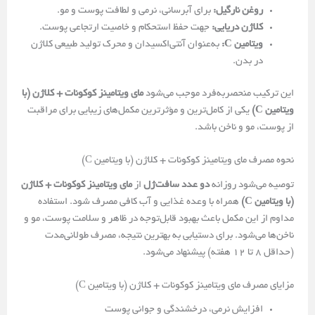
روغن نارگیل:
برای آبرسانی، نرمی و لطافت پوست و مو.
کلاژن دریایی:
جهت حفظ استحکام و خاصیت ارتجاعی پوست.
ویتامین C:
به‌عنوان آنتی‌اکسیدان و محرک تولید طبیعی کلاژن
در بدن.
این ترکیب منحصربه‌فرد موجب می‌شود
مای‌ ویتامینز کوکونات + کلاژن (با
ویتامین C)
یکی از کامل‌ترین و مؤثرترین مکمل‌های زیبایی برای مراقبت
از پوست، مو و ناخن باشد.
نحوه مصرف مای‌ ویتامینز کوکونات + کلاژن (با ویتامین C)
توصیه می‌شود روزانه
دو عدد سافت‌ژل
از
مای‌ ویتامینز کوکونات + کلاژن
(با ویتامین C)
همراه با وعده غذایی و آب کافی مصرف شود. استفاده
مداوم از این مکمل باعث بهبود قابل‌توجه در ظاهر و سلامت پوست، مو و
ناخن‌ها می‌شود. برای دستیابی به بهترین نتیجه، مصرف طولانی‌مدت
(حداقل ۸ تا ۱۲ هفته) پیشنهاد می‌شود.
مزایای مصرف مای‌ ویتامینز کوکونات + کلاژن (با ویتامین C)
افزایش نرمی، درخشندگی و جوانی پوست