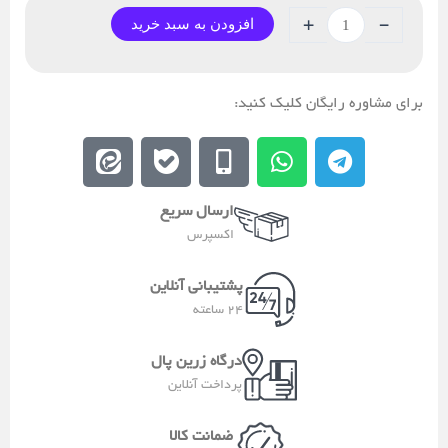
ویتامینز
-
+
افزودن به سبد خرید
کوکونات
+
کلاژن
برای مشاوره رایگان کلیک کنید:
(با
ویتامین
E
E
M
W
T
C)
e
b
o
h
e
عدد
i
a
b
a
l
ارسال سریع
t
l
i
t
e
اکسپرس
a
e
l
s
g
a
e
a
r
پشتیبانی آنلاین
-
p
a
24 ساعته
a
p
m
l
درگاه زرین پال
t
پرداخت آنلاین
ضمانت کالا