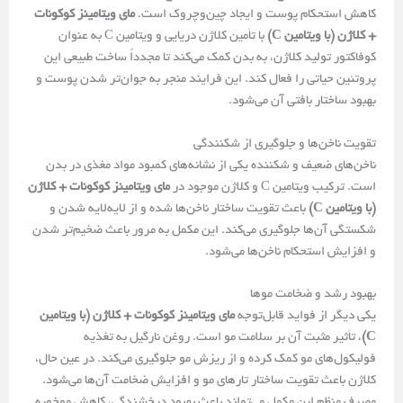
کاهش استحکام پوست و ایجاد چین‌وچروک است.
مای‌ ویتامینز کوکونات
+ کلاژن (با ویتامین C)
با تأمین کلاژن دریایی و ویتامین C به عنوان
کوفاکتور تولید کلاژن، به بدن کمک می‌کند تا مجدداً ساخت طبیعی این
پروتئین حیاتی را فعال کند. این فرایند منجر به جوان‌تر شدن پوست و
بهبود ساختار بافتی آن می‌شود.
تقویت ناخن‌ها و جلوگیری از شکنندگی
ناخن‌های ضعیف و شکننده یکی از نشانه‌های کمبود مواد مغذی در بدن
است. ترکیب ویتامین C و کلاژن موجود در
مای‌ ویتامینز کوکونات + کلاژن
(با ویتامین C)
باعث تقویت ساختار ناخن‌ها شده و از لایه‌لایه شدن و
شکستگی آن‌ها جلوگیری می‌کند. این مکمل به مرور باعث ضخیم‌تر شدن
و افزایش استحکام ناخن‌ها می‌شود.
بهبود رشد و ضخامت موها
یکی دیگر از فواید قابل‌توجه
مای‌ ویتامینز کوکونات + کلاژن (با ویتامین
C)
، تأثیر مثبت آن بر سلامت مو است. روغن نارگیل به تغذیه
فولیکول‌های مو کمک کرده و از ریزش مو جلوگیری می‌کند. در عین حال،
کلاژن باعث تقویت ساختار تارهای مو و افزایش ضخامت آن‌ها می‌شود.
مصرف منظم این مکمل می‌تواند باعث بهبود درخشندگی، کاهش موخوره