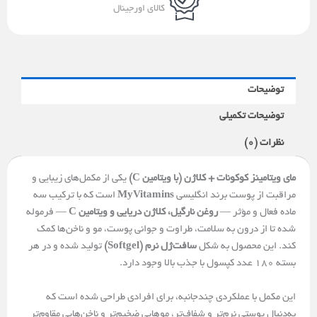
کالای اورجینال
توضیحات
توضیحات تکمیلی
نظرات (0)
مای‌ ویتامینز کوکونات + کلاژن (با ویتامین C)
یکی از مکمل‌های زیبایی و
مراقبت از پوست برند انگلیسی
MyVitamins
است که با ترکیب سه
ماده فعال و مؤثر —
روغن نارگیل، کلاژن دریایی و ویتامین C
— فرموله
شده تا از درون به سلامت، طراوت و جوانی پوست، مو و ناخن‌ها کمک
کند. این محصول به شکل
سافت‌ژل نرم (Softgel)
تولید شده و در هر
بسته ۱۸۰ عدد کپسول با جذب بالا وجود دارد.
این مکمل با عملکردی چند‌جانبه، برای افرادی طراحی شده است که
به‌دنبال پوستی نرم‌تر و شفاف‌تر، موهایی ضخیم‌تر و ناخن‌هایی مقاوم‌تر