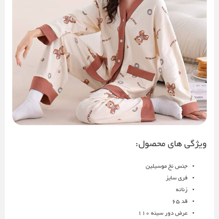
ویژگی های محصول:
جنس نخ موسیلین
فری سایز
زنانه
قد 65
عرض دور سینه 110