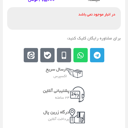
قیمت:
در انبار موجود نمی باشد
برای مشاوره رایگان کلیک کنید:
E
E
M
W
T
e
b
o
h
e
i
a
b
a
l
ارسال سریع
t
l
i
t
e
اکسپرس
a
e
l
s
g
a
e
a
r
پشتیبانی آنلاین
-
p
a
24 ساعته
a
p
m
l
درگاه زرین پال
t
پرداخت آنلاین