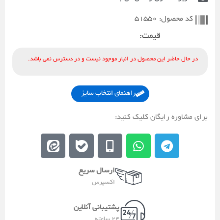
51550
کد محصول:
قیمت:
در حال حاضر این محصول در انبار موجود نیست و در دسترس نمی باشد.
راهنمای انتخاب سایز
برای مشاوره رایگان کلیک کنید:
E
E
M
W
T
e
b
o
h
e
i
a
b
a
l
ارسال سریع
t
l
i
t
e
اکسپرس
a
e
l
s
g
a
e
a
r
پشتیبانی آنلاین
-
p
a
24 ساعته