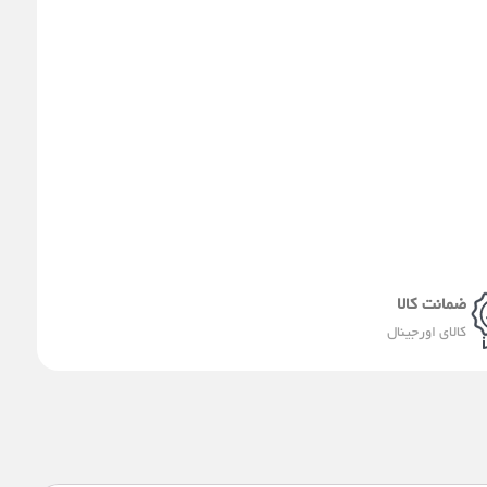
t
l
i
t
e
a
e
l
s
g
a
e
a
r
-
p
a
a
p
m
l
t
ضمانت کالا
کالای اورجینال