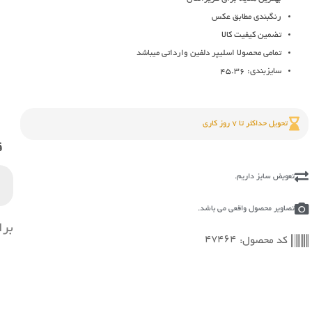
رنگبندی مطابق عکس
تضمین کیفیت کالا
تمامی محصولا اسلیپر دلفین وارداتی میباشد
سایزبندی: 45.36
تحویل حداکثر تا 7 روز کاری
ق
تعویض سایز داریم.
تصاویر محصول واقعی می باشد.
برا
47464
کد محصول: