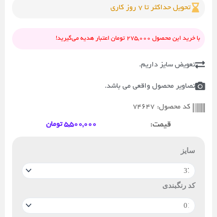
تحویل حداکثر تا 7 روز کاری
با خرید این محصول 275,000 تومان اعتبار هدیه می‌گیرید!
تعویض سایز داریم.
تصاویر محصول واقعی می باشد.
74647
کد محصول:
قیمت:
5,500,000
تومان
کتونی
اسیکس
سایز
نوابلاست
۴
زنانه
کد رنگبندی
عدد