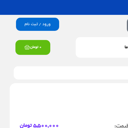
ورود / ثبت نام
سبد
ما
0
تومان
خرید
یمت:
5,500,000
تومان