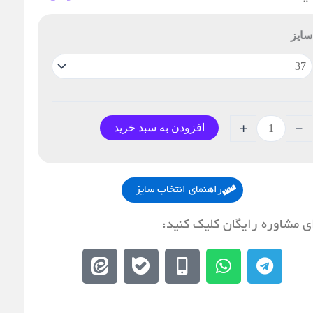
تونی
دیداس
سایز
زل
لو
یتی
نانه
دد
افزودن به سبد خرید
+
-
راهنمای انتخاب سایز
ی مشاوره رایگان کلیک کنید:
E
E
M
W
T
e
b
o
h
e
i
a
b
a
l
t
l
i
t
e