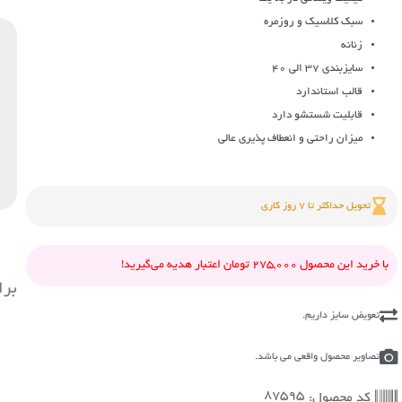
ک
سبک کلاسیک و روزمره
آ
زنانه
گ
سایزبندی 37 الی 40
ه
قالب استاندارد
ک
قابلیت شستشو دارد
ز
میزان راحتی و انعطاف پذیری عالی
ع
تحویل حداکثر تا 7 روز کاری
با خرید این محصول 275,000 تومان اعتبار هدیه می‌گیرید!
برا
تعویض سایز داریم.
تصاویر محصول واقعی می باشد.
87595
کد محصول: