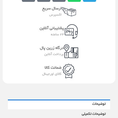
i
a
b
a
l
ارسال سریع
t
l
i
t
e
اکسپرس
a
e
l
s
g
a
e
a
r
پشتیبانی آنلاین
-
p
a
24 ساعته
a
p
m
l
درگاه زرین پال
t
پرداخت آنلاین
ضمانت کالا
کالای اورجینال
توضیحات
توضیحات تکمیلی