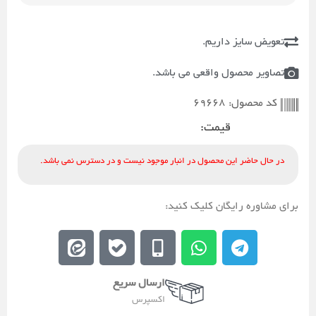
تعویض سایز داریم.
تصاویر محصول واقعی می باشد.
69668
کد محصول:
قیمت:
در حال حاضر این محصول در انبار موجود نیست و در دسترس نمی باشد.
برای مشاوره رایگان کلیک کنید:
E
E
M
W
T
e
b
o
h
e
i
a
b
a
l
ارسال سریع
t
l
i
t
e
اکسپرس
a
e
l
s
g