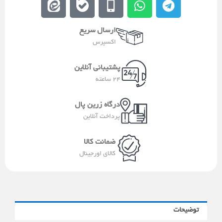
e
b
o
h
e
i
a
b
a
l
ارسال سریع
t
l
i
t
e
اکسپرس
a
e
l
s
g
a
e
a
r
پشتیبانی آنلاین
-
p
a
24 ساعته
a
p
m
l
درگاه زرین پال
t
پرداخت آنلاین
ضمانت کالا
کالای اورجینال
توضیحات