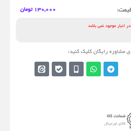
یمت:
130,000
تومان
در انبار موجود نمی باشد
ی مشاوره رایگان کلیک کنید:
E
E
M
W
T
e
b
o
h
e
i
a
b
a
l
t
l
i
t
e
a
e
l
s
g
a
e
a
r
-
p
a
a
p
m
ضمانت کالا
l
کالای اورجینال
t