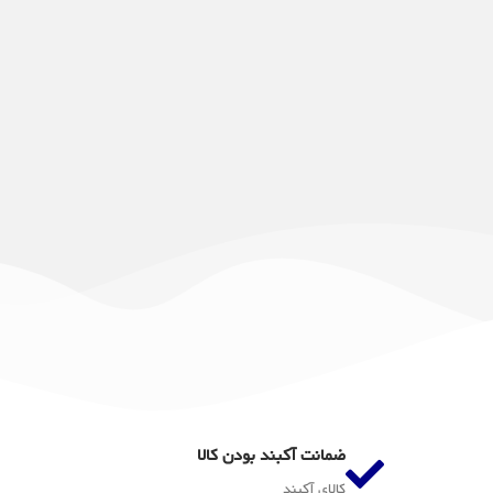
مش
ضمانت آکبند بودن کالا
کالای آکبند