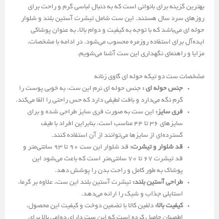
بهترین گزینه برای بانوانی است که به دنبال لباسی گرم و راحت برای
روزهای سرد سال هستند. این ست شامل تیشرت آستین بلند و شلوار
حوله ای می‌باشد که با توجه به کیفیت و دوام بالا، به عنوان پوشاکی
ایده‌آل برای استفاده روزمره محسوب می‌شود. در ادامه با مشخصات،
مزایا و راهنمای نگهداری این ست آشنا می‌شویم.
مشخصات ست دو تیکه حوله ای گاوی زنانه
جنس حوله ای :
جنس حوله ای نرم این ست، به خوبی پوست را
گرم نگه می‌دارد و بافت لطیفی دارد که حس راحتی را القا می‌کند.
فری سایز:
این ست به صورت فری سایز طراحی شده و برای
سایزهای ۳۶ تا ۴۴ مناسب است، بنابراین افراد با طیف
گسترده‌ای از سایزها می‌توانند از آن استفاده کنند.
قد شلوار و تیشرت:
قد شلوار این ست ۹۰ تا ۹۳ سانتی‌متر و
قد تیشرت ۶۷ تا ۷۰ سانتی‌متر است که باعث می‌شود این
پوشاک به طور کامل و راحت بدن را پوشش دهد.
طراحی آستین بلند:
تیشرت آستین بلند این ست، علاوه بر گرما،
استایلی جذاب و شیک را ارائه می‌دهد.
کیفیت بالا:
دلفین کالا با تضمین دوخت و کیفیت این محصول،
اطمینان حاصل کرده است که این ست دارای دوامی بالا برای