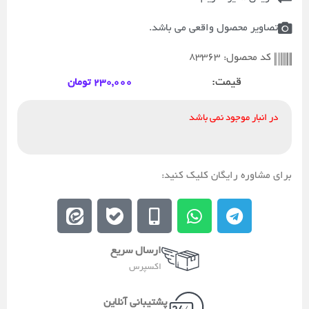
تصاویر محصول واقعی می باشد.
83363
کد محصول:
قیمت:
230,000
تومان
در انبار موجود نمی باشد
برای مشاوره رایگان کلیک کنید:
E
E
M
W
T
e
b
o
h
e
i
a
b
a
l
ارسال سریع
t
l
i
t
e
اکسپرس
a
e
l
s
g
a
e
a
r
پشتیبانی آنلاین