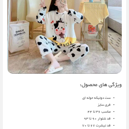
ویژگی های محصول:
ست دوتیکه حوله ای
فری سایز
مناسب 36 تا 44
قد شلوار 90 تا 93
قد تیشرت 67 تا 70