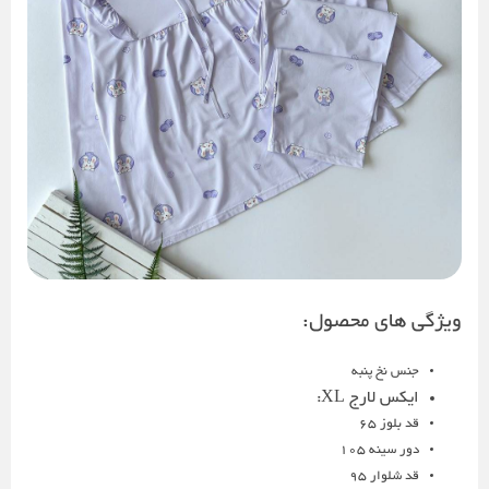
ویژگی های محصول:
جنس نخ پنبه
ایکس لارج XL:
قد بلوز 65
دور سینه 105
قد شلوار 95