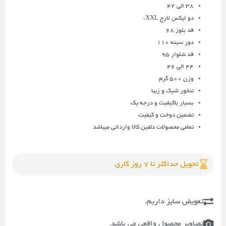
38 الی 42
دو ایکس لارج XXL:
قد بلوز 68
دور سینه 110
قد شلوار 95
44 الی 46
وزن 500 گرم
تنخور شیک و زیبا
بسیار باکیفیت و درجه یک
تضمین دوخت و کیفیت
تمامی محصولات دلفین کالا وارداتی میباشد
تحویل حداکثر تا 7 روز کاری
تعویض سایز داریم.
تصاویر محصول واقعی می باشد.